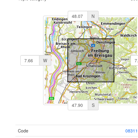
N
W
S
Code
08311