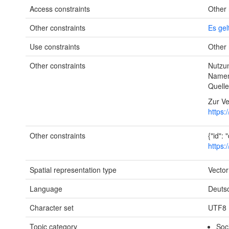
Access constraints
Other 
Other constraints
Es gel
Use constraints
Other 
Other constraints
Nutzun
Namen
Quelle
Zur V
https:
Other constraints
{"id":
https:
Spatial representation type
Vector
Language
Deuts
Character set
UTF8
Topic category
Soc