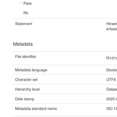
Pass
No
Statement
Hinwei
erfasst
Metadata
File identifier
f51d1
Metadata language
Deuts
Character set
UTF8
Hierarchy level
Datas
Date stamp
2025-
Metadata standard name
ISO 1