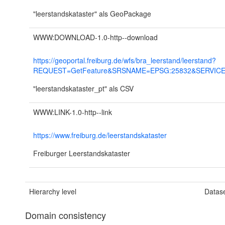
"leerstandskataster" als GeoPackage
WWW:DOWNLOAD-1.0-http--download
https://geoportal.freiburg.de/wfs/bra_leerstand/leerstand?
REQUEST=GetFeature&SRSNAME=EPSG:25832&SERVICE=
"leerstandskataster_pt" als CSV
WWW:LINK-1.0-http--link
https://www.freiburg.de/leerstandskataster
Freiburger Leerstandskataster
Hierarchy level
Datas
Domain consistency