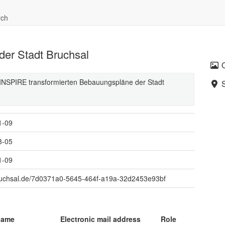
rch
er Stadt Bruchsal
n INSPIRE transformierten Bebauungspläne der Stadt
1-09
8-05
1-09
uchsal.de/7d0371a0-5645-464f-a19a-32d2453e93bf
name
Electronic mail address
Role