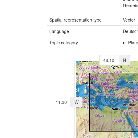
Gemeind
Spatial representation type
Vector
Language
Deutsc
Topic category
Plan
N
W