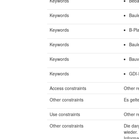
Keywords
Beba
Keywords
Baule
Keywords
B-Pl
Keywords
Baul
Keywords
Bauvo
Keywords
GDI
Access constraints
Other re
Other constraints
Es gelt
Use constraints
Other re
Other constraints
Die dar
wieder.
Informa