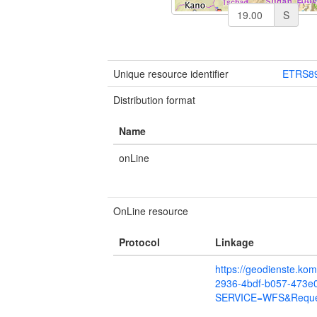
S
Unique resource identifier
ETRS89
Distribution format
Name
onLine
OnLine resource
Protocol
Linkage
https://geodienste.ko
2936-4bdf-b057-473e
SERVICE=WFS&Request