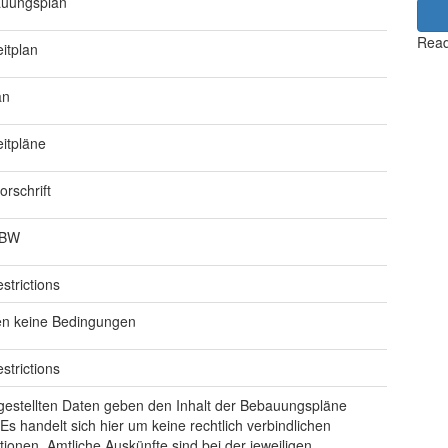
uungsplan
Read
itplan
an
eitpläne
rschrift
-BW
strictions
en keine Bedingungen
strictions
gestellten Daten geben den Inhalt der Bebauungspläne
 Es handelt sich hier um keine rechtlich verbindlichen
tionen. Amtliche Auskünfte sind bei der jeweiligen