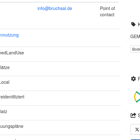
info@bruchsal.de
Point of
contact
nnutzung
GEME
Bod
nedLandUse
lätze
Local
reidentifiziert
latz
uungspläne