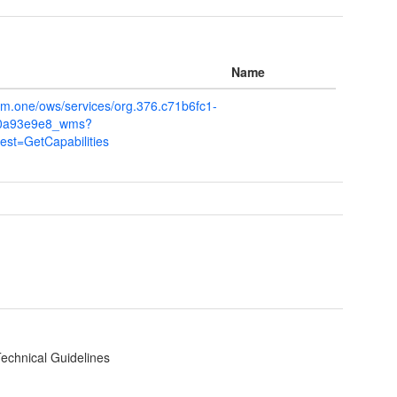
Name
mm.one/ows/services/org.376.c71b6fc1-
e0a93e9e8_wms?
t=GetCapabilities
echnical Guidelines