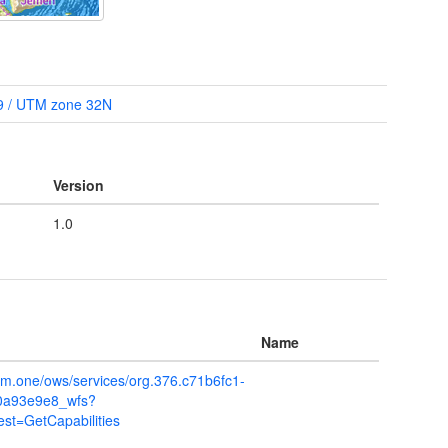
 / UTM zone 32N
Version
1.0
Name
mm.one/ows/services/org.376.c71b6fc1-
0a93e9e8_wfs?
=GetCapabilities