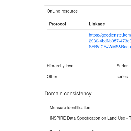
OnLine resource
Protocol
Linkage
https://geodienste.ko
2936-4bdf-b057-473
SERVICE=WMS&Reques
Hierarchy level
Series
Other
series
Domain consistency
Measure identification
INSPIRE Data Specification on Land Use - T