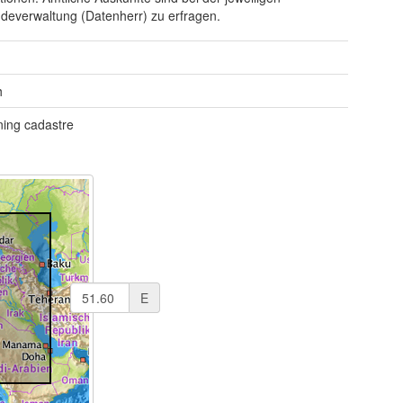
everwaltung (Datenherr) zu erfragen.
h
ning cadastre
E