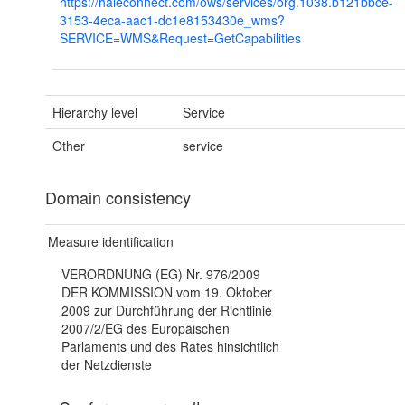
https://haleconnect.com/ows/services/org.1038.b121bbce-
3153-4eca-aac1-dc1e8153430e_wms?
SERVICE=WMS&Request=GetCapabilities
Hierarchy level
Service
Other
service
Domain consistency
Measure identification
VERORDNUNG (EG) Nr. 976/2009
DER KOMMISSION vom 19. Oktober
2009 zur Durchführung der Richtlinie
2007/2/EG des Europäischen
Parlaments und des Rates hinsichtlich
der Netzdienste