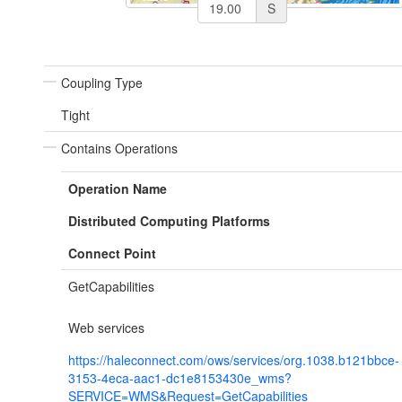
S
Coupling Type
Tight
Contains Operations
Operation Name
Distributed Computing Platforms
Connect Point
GetCapabilities
Web services
https://haleconnect.com/ows/services/org.1038.b121bbce-
3153-4eca-aac1-dc1e8153430e_wms?
SERVICE=WMS&Request=GetCapabilities